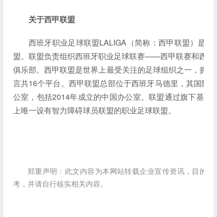
关于西甲联盟
西班牙职业足球联盟LALIGA（简称：西甲联盟）是
盟。联盟负责组织西班牙职业足球联赛——西甲联赛和西乙联
俱乐部。西甲联盟是世界上最受关注的足球组织之一，拥有超
言共16个平台。西甲联盟总部位于西班牙马德里，其国际网
公室，包括2014年成立的中国办公室。联盟通过旗下基金LAL
上唯一设有智力障碍球员联盟的职业足球联盟。
郑重声明：此文内容为本网站转载企业宣传资讯，目的在
考，并请自行核实相关内容。