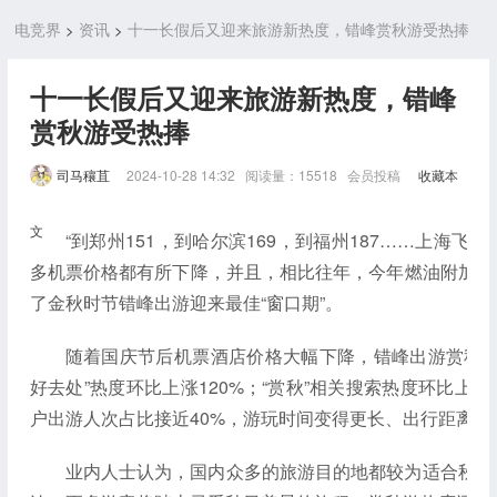
>
>
电竞界
资讯
十一长假后又迎来旅游新热度，错峰赏秋游受热捧
十一长假后又迎来旅游新热度，错峰
赏秋游受热捧
司马穰苴
2024-10-28 14:32 阅读量：15518 会员投稿
收藏本
文
“到郑州151，到哈尔滨169，到福州187……上海飞
多机票价格都有所下降，并且，相比往年，今年燃油附加费
了金秋时节错峰出游迎来最佳“窗口期”。
随着国庆节后机票酒店价格大幅下降，错峰出游赏秋正
好去处”热度环比上涨120%；“赏秋”相关搜索热度环比上涨
户出游人次占比接近40%，游玩时间变得更长、出行距离远
业内人士认为，国内众多的旅游目的地都较为适合秋游